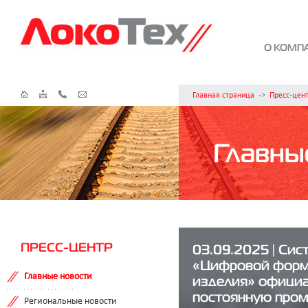
О КОМП
Главная страница
->
Пресс-цен
Главны
ПРЕСС-ЦЕНТР
03.09.2025 | Сис
«Цифровой форму
Главные новости
изделия» официа
постоянную про
Региональные новости