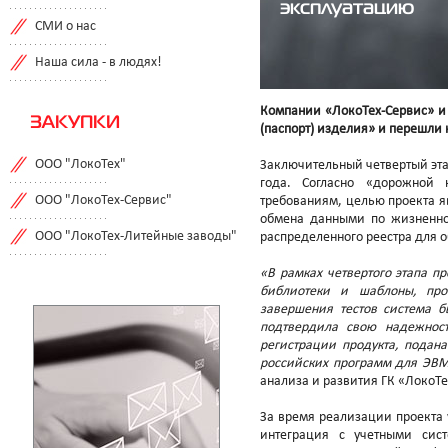
эксплуатацию
СМИ о нас
Наша сила - в людях!
Компании «ЛокоТех-Сервис» и
ЗАКУПКИ
(паспорт) изделия» и перешли
ООО "ЛокоТех"
Заключительный четвертый эта
года. Согласно «дорожной 
ООО "ЛокоТех-Сервис"
требованиям, целью проекта я
обмена данными по жизненн
ООО "ЛокоТех-Литейные заводы"
распределенного реестра для 
«В рамках четвертого этапа п
библиотеки и шаблоны, про
завершения тестов система б
подтвердила свою надежнос
регистрации продукта, подан
российских программ для ЭВМ
анализа и развития ГК «ЛокоТ
За время реализации проекта
интеграция с учетными сис