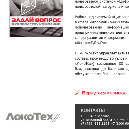
пользоваться системой «Цифр
пользователей, загружена инф
Работа над системой «Цифров
в сфере информационных техн
использованию информац
предпринимательской деятель
фонда развития информационн
«КонтролТуГоу.Ру».
ГК «ЛокоТех» управляет акти
состава, производство узлов и
«ЛокоТех») составляют 88 
Владивостока до Калинингра
обслуживаются большая часть
Вернуться к списку...
КОНТАКТЫ
109004, г. Москва,
ул. Земляной вал, д. 59, стр. 2
+7 (499) 638 2298, +7 (800) 6