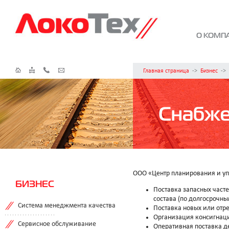
О КОМП
Главная страница
->
Бизнес
->
Снабж
ООО «Центр планирования и у
БИЗНЕС
Поставка запасных част
состава (по долгосрочны
Система менеджмента качества
Поставка новых или отре
Организация консигнаци
Сервисное обслуживание
Оперативная поставка д