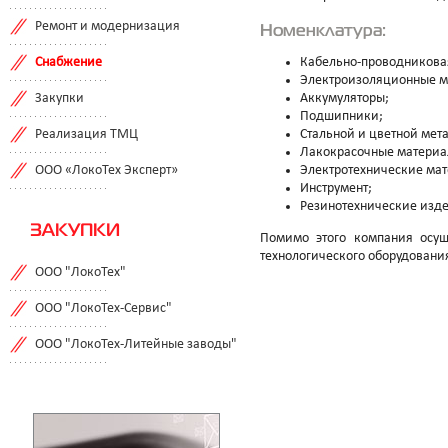
Ремонт и модернизация
Номенклатура:
Снабжение
Кабельно-проводникова
Электроизоляционные м
Закупки
Аккумуляторы;
Подшипники;
Реализация ТМЦ
Стальной и цветной мет
Лакокрасочные материа
ООО «ЛокоТех Эксперт»
Электротехнические ма
Инструмент;
Резинотехнические изд
ЗАКУПКИ
Помимо этого компания осуще
технологического оборудовани
ООО "ЛокоТех"
ООО "ЛокоТех-Сервис"
ООО "ЛокоТех-Литейные заводы"