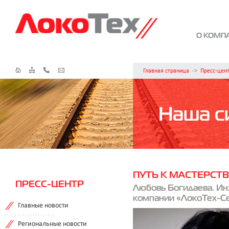
О КОМП
Главная страница
->
Пресс-цен
Наша с
ПУТЬ К МАСТЕРСТ
ПРЕСС-ЦЕНТР
Любовь Богидаева. И
компании «ЛокоТех-С
Главные новости
Региональные новости