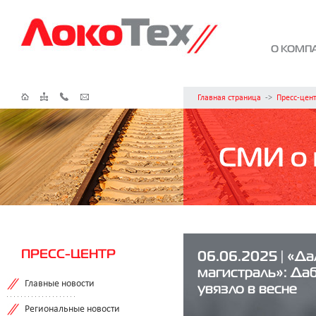
О КОМП
Главная страница
->
Пресс-цен
СМИ о 
ПРЕСС-ЦЕНТР
06.06.2025 | «Д
магистраль»: Даб
Главные новости
увязло в весне
Региональные новости