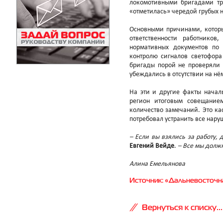
локомотивными бригадами тр
«отметилась» чередой грубых
Основными причинами, которы
ответственности работнико
нормативных документов по
контролю сигналов светофора
бригады порой не проверяли 
убеждались в отсутствии на нё
На эти и другие факты начал
регион итоговым совещанием
количество замечаний. Это ка
потребовал устранить все нару
– Если вы взялись за работу, 
Евгений Вейде
.
– Все мы должн
Алина Емельянова
Источник: «Дальневосточна
Вернуться к списку...