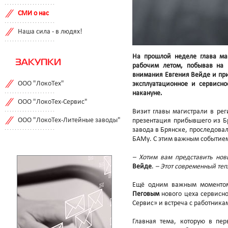
СМИ о нас
Наша сила - в людях!
На прошлой неделе глава ма
ЗАКУПКИ
рабочим летом, побывав на 
внимания Евгения Вейде и при
ООО "ЛокоТех"
эксплуатационное и сервисн
накануне.
ООО "ЛокоТех-Сервис"
Визит главы магистрали в рег
ООО "ЛокоТех-Литейные заводы"
презентация прибывшего из Бр
завода в Брянске, проследовал
БАМу. С этим важным событием
– Хотим вам представить нов
Вейде
.
– Этот современный теп
Ещё одним важным моментом
Пеговым
нового цеха сервисн
Сервис» и встреча с работник
Главная тема, которую в пе