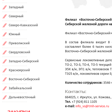
Западный
Северный
Филиал «Восточно-Сибирский
Сибирской железной дороги на
Северо-Кавказский
Филиал «Восточно-Сибирский» 
Южный
В состав филиала входит 8 
Приволжский
составляет более 6 тысяч кил
Восточно–Сибирской железной 
Свердловский
Сервисные локомотивные депо
Западно-Сибирский
ТО-2, ТО-3, ТО-4, ТО-5 текущий
Э5К в/и, ЭП1 в/и, тепловозов 
Красноярский
ТЭ25 в/и, локомотивов серии Е
Восточно-Сибирский
Количество сотрудников:
3546 
Забайкальский
Контакты:
Дальневосточный
664025, г. Иркутск, ул. Кожова, 
Тел.
+7 (924) 811 1105
e-mail:
info_vs@tmh-service.ru