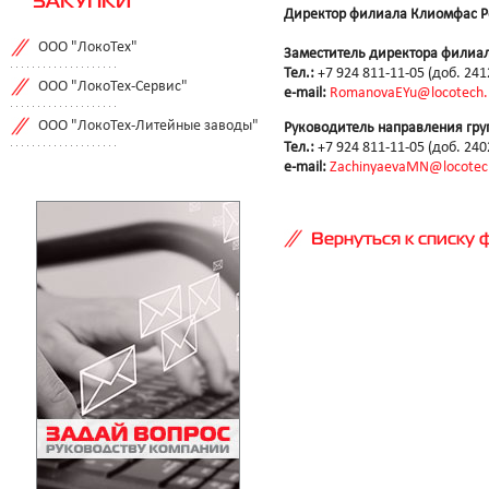
ЗАКУПКИ
Директор филиала Клиомфас Р
ООО "ЛокоТех"
Заместитель директора филиал
Тел.:
+7 924 811-11-05 (доб. 241
ООО "ЛокоТех-Сервис"
e-mail:
RomanovaEYu@locotech.
ООО "ЛокоТех-Литейные заводы"
Руководитель направления гру
Тел.:
+7 924 811-11-05 (доб. 240
e-mail:
ZachinyaevaMN@locotec
Вернуться к списку