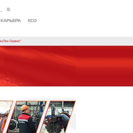
КАРЬЕРА
КСО
коТех-Сервис"