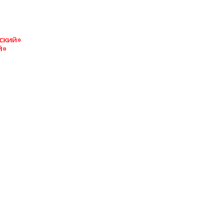
ский»
й»