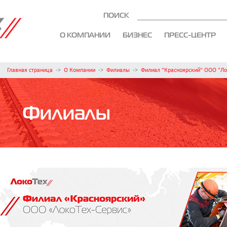
ПОИСК
О КОМПАНИИ
БИЗНЕС
ПРЕСС-ЦЕНТР
Главная страница
->
О Компании
->
Филиалы
->
Филиал "Красноярский" ООО "Ло
Филиалы