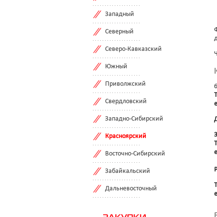
Западный
Северный
Северо-Кавказский
Южный
Приволжский
Т
Свердловский
e
Западно-Сибирский
Красноярский
Т
e
Восточно-Сибирский
Забайкальский
Т
Дальневосточный
e