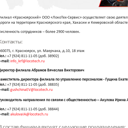
Филиал «Красноярский» ООО «ЛокоТех-Сервис» осуществляет свою деятел
дороги на территории Красноярского края, Хакасии и Кемеровской областе
Численность сотрудников – более 2900 человек.
Контакты:
660075, г. Красноярск, ул. Маерчака, д.10, 18 этаж
ел.:
+7 (924) 811-11-05 (доб. 38902)
-mail:
info_krf@locotech.ru
Директор филиала Абрамов Вячеслав Викторович
Заместитель директора филиала по управлению персоналом - Гущина Екат
ел.:
+7 (924) 811-11-05 (доб. 38835)
-mail:
gushchinaEV@locotech.ru
Руководитель направления по связям с общественностью –
Акулова
Ирина 
ел.:
+7 (924) 811-11-05 (доб. 38844)
-mail:
akulovaIA@locotech.ru
В состав филиала входят следующие подразделения: