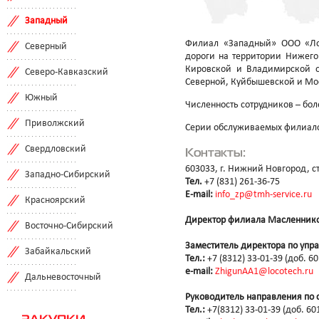
Западный
Филиал «Западный» ООО «Лок
Северный
дороги на территории Нижего
Кировской и Владимирской о
Северо-Кавказский
Северной, Куйбышевской и Мо
Южный
Численность сотрудников – бол
Приволжский
Серии обслуживаемых филиалом
Свердловский
Контакты:
603033, г. Нижний Новгород, ст
Западно-Сибирский
Тел.
+7 (831) 261-36-75
E-mail:
info_zp@tmh-service.ru
Красноярский
Директор филиала Масленник
Восточно-Сибирский
Заместитель директора по упр
Забайкальский
Тел.:
+7 (8312) 33-01-39 (доб. 6
e-mail:
ZhigunAA1@locotech.ru
Дальневосточный
Руководитель направления по 
Тел.:
+7(8312) 33-01-39 (доб. 60